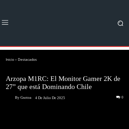
Inicio
Destacados
DESTACADOS
NOTICIAS
Arzopa M1RC: El Monitor Gamer 2K de
27” que está Dominando Chile
By
Gsotoa
0
4 De Julio De 2025
Facebook
Twitter
Pinterest