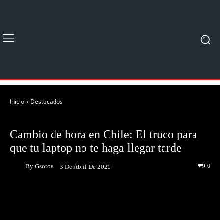
Inicio
Destacados
DESTACADOS
Cambio de hora en Chile: El truco para
que tu laptop no te haga llegar tarde
By
Gsotoa
0
3 De Abril De 2025
Facebook
Twitter
Pinterest