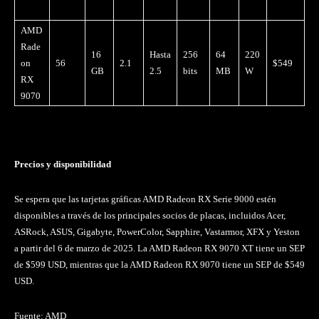
AMD
Rade
16
Hasta
256
64
220
on
56
2.1
$549
GB
2.5
bits
MB
W
RX
9070
Precios y disponibilidad
Se espera que las tarjetas gráficas AMD Radeon RX Serie 9000 estén
disponibles a través de los principales socios de placas, incluidos Acer,
ASRock, ASUS, Gigabyte, PowerColor, Sapphire, Vastarmor, XFX y Yeston
a partir del 6 de marzo de 2025. La AMD Radeon RX 9070 XT tiene un SEP
de $599 USD, mientras que la AMD Radeon RX 9070 tiene un SEP de $549
USD.
Fuente: AMD