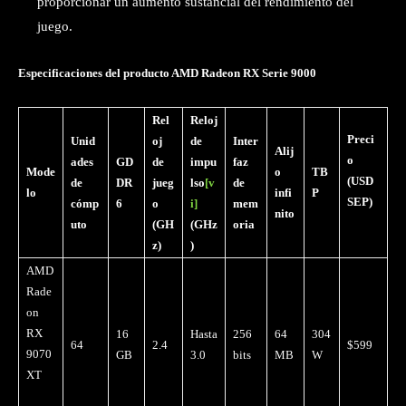
proporcionar un aumento sustancial del rendimiento del
juego.
Especificaciones del producto AMD Radeon RX Serie 9000
Rel
Reloj
Preci
Unid
oj
de
Inter
Alij
o
ades
GD
de
impu
faz
Mode
o
TB
(USD
de
DR
jueg
lso
[v
de
lo
infi
P
SEP)
cómp
6
o
i]
mem
nito
uto
(GH
(GHz
oria
z)
)
AMD
Rade
on
RX
16
Hasta
256
64
304
64
2.4
$599
9070
GB
3.0
bits
MB
W
XT