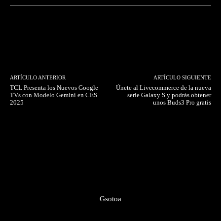
Facebook
Twitter
Pinterest
ARTÍCULO ANTERIOR
ARTÍCULO SIGUIENTE
TCL Presenta los Nuevos Google
Únete al Livecommerce de la nueva
TVs con Modelo Gemini en CES
serie Galaxy S y podrás obtener
2025
unos Buds3 Pro gratis
Gsotoa