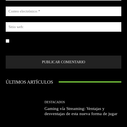
Co
ele
Sit
we
Guardar mi nombre, correo electrónico y sitio web en este navegador la
próxima vez que comente.
ÚLTIMOS ARTÍCULOS
DESTACADOS
Gaming vía Streaming: Ventajas y
desventajas de esta nueva forma de jugar