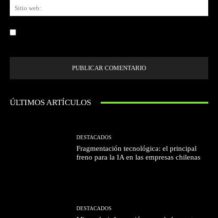
Sit
we
Guardar mi nombre, correo electrónico y sitio web en este navegador la
próxima vez que comente.
ÚLTIMOS ARTÍCULOS
DESTACADOS
Fragmentación tecnológica: el principal
freno para la IA en las empresas chilenas
DESTACADOS