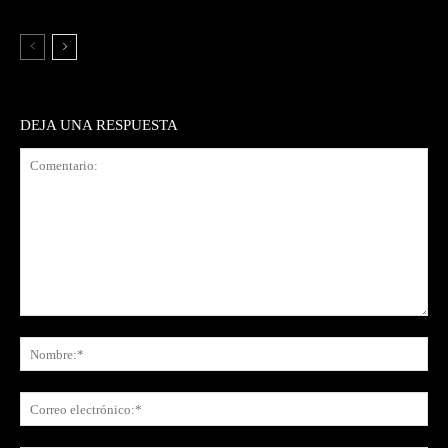
DEJA UNA RESPUESTA
Comentario:
No
Co
ele