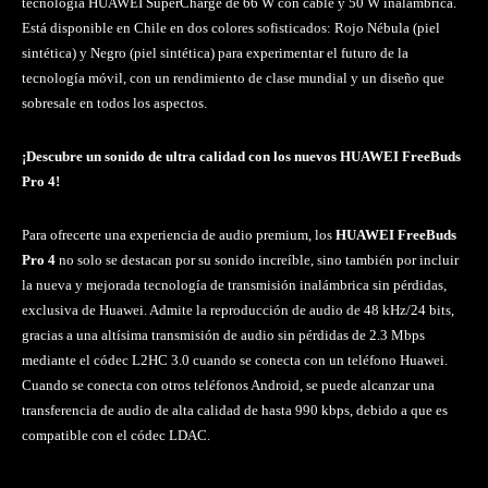
tecnología HUAWEI SuperCharge de 66 W con cable y 50 W inalámbrica.
Está disponible en Chile en dos colores sofisticados: Rojo Nébula (piel
sintética) y Negro (piel sintética) para experimentar el futuro de la
tecnología móvil, con un rendimiento de clase mundial y un diseño que
sobresale en todos los aspectos.
¡Descubre un sonido de ultra calidad con los nuevos HUAWEI FreeBuds
Pro 4!
Para ofrecerte una experiencia de audio premium, los
HUAWEI FreeBuds
Pro 4
no solo se destacan por su sonido increíble, sino también por incluir
la nueva y mejorada tecnología de transmisión inalámbrica sin pérdidas,
exclusiva de Huawei. Admite la reproducción de audio de 48 kHz/24 bits,
gracias a una altísima transmisión de audio sin pérdidas de 2.3 Mbps
mediante el códec L2HC 3.0 cuando se conecta con un teléfono Huawei.
Cuando se conecta con otros teléfonos Android, se puede alcanzar una
transferencia de audio de alta calidad de hasta 990 kbps, debido a que es
compatible con el códec LDAC.