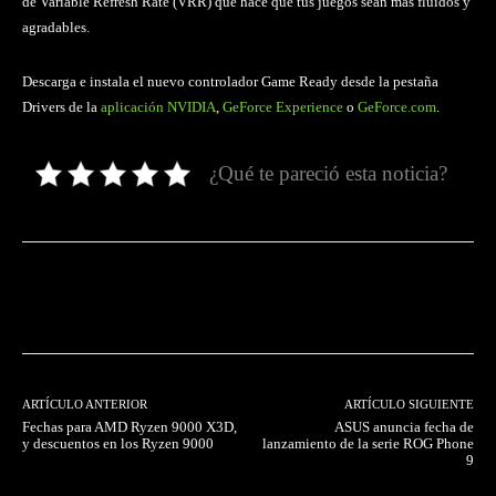
de Variable Refresh Rate (VRR) que hace que tus juegos sean más fluidos y
agradables.
Descarga e instala el nuevo controlador Game Ready desde la pestaña
Drivers de la
aplicación NVIDIA
,
GeForce Experience
o
GeForce.com
.
¿Qué te pareció esta noticia?
Facebook
Twitter
Pinterest
ARTÍCULO ANTERIOR
ARTÍCULO SIGUIENTE
Fechas para AMD Ryzen 9000 X3D,
ASUS anuncia fecha de
y descuentos en los Ryzen 9000
lanzamiento de la serie ROG Phone
9