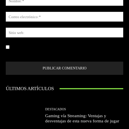
Co
ele
Sit
we
Guardar mi nombre, correo electrónico y sitio web en este navegador la
próxima vez que comente.
ÚLTIMOS ARTÍCULOS
DESTACADOS
Gaming vía Streaming: Ventajas y
desventajas de esta nueva forma de jugar