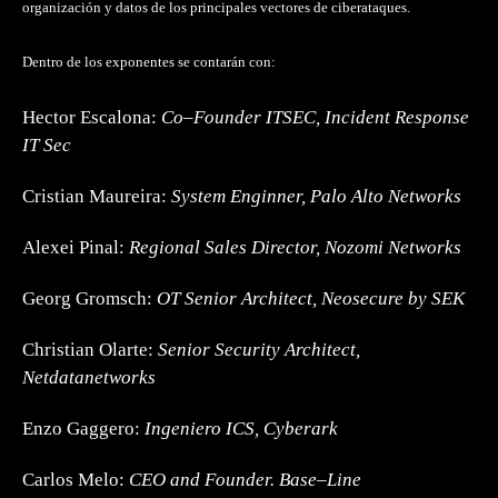
organización y datos de los principales vectores de ciberataques.
Dentro de los exponentes se contarán con:
H
e
c
t
o
r
E
s
c
a
l
o
n
a:
C
o
–
F
o
u
n
d
e
r
I
T
S
E
C
,
I
n
c
i
d
e
n
t
R
e
s
p
o
n
s
e
I
T
S
e
c
C
r
i
s
t
i
a
n
M
a
u
r
e
i
r
a:
S
y
s
t
e
m
E
n
g
i
n
n
e
r,
P
a
l
o
A
l
t
o
N
e
t
w
o
r
k
s
A
l
e
x
e
i
P
i
n
a
l:
R
e
g
i
o
n
a
l
S
a
l
e
s
D
i
r
e
c
t
o
r,
N
o
z
o
m
i
N
e
t
w
o
r
k
s
G
e
o
r
g
G
r
o
m
s
c
h:
O
T
S
e
n
i
o
r
A
r
c
h
i
t
e
c
t,
N
e
o
s
e
c
u
r
e
b
y
S
E
K
C
h
r
i
s
t
i
a
n
O
l
a
r
t
e:
S
e
n
i
o
r
S
e
c
u
r
i
t
y
A
r
c
h
i
t
e
c
t,
N
e
t
d
a
t
a
n
e
t
w
o
r
k
s
E
n
z
o
G
a
g
g
e
r
o:
I
n
g
e
n
i
e
r
o
I
C
S,
C
y
b
e
r
a
r
k
C
a
r
l
o
s
M
e
l
o:
C
E
O
a
n
d
F
o
u
n
d
e
r.
B
a
s
e
–
L
i
n
e