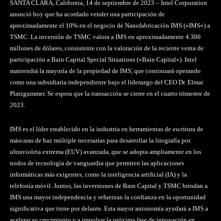
SANTA CLARA, California, 14 de septiembre de 2023 – Intel Corporation
anunció hoy que ha acordado vender una participación de
aproximadamente el 10% en el negocio de Nanofabricación IMS («IMS») a
TSMC. La inversión de TSMC valora a IMS en aproximadamente 4.300
millones de dólares, consistente con la valoración de la reciente venta de
participación a Bain Capital Special Situations («Bain Capital»). Intel
mantendrá la mayoría de la propiedad de IMS, que continuará operando
como una subsidiaria independiente bajo el liderazgo del CEO Dr. Elmar
Platzgummer. Se espera que la transacción se cierre en el cuarto trimestre de
2023.
IMS es el líder establecido en la industria en herramientas de escritura de
máscaras de haz múltiple necesarias para desarrollar la litografía por
ultravioleta extrema (EUV) avanzada, que se adopta ampliamente en los
nodos de tecnología de vanguardia que permiten las aplicaciones
informáticas más exigentes, como la inteligencia artificial (IA) y la
telefonía móvil. Juntos, las inversiones de Bain Capital y TSMC brindan a
IMS una mayor independencia y refuerzan la confianza en la oportunidad
significativa que tiene por delante. Esta mayor autonomía ayudará a IMS a
acelerar su crecimiento y a impulsar la próxima fase de innovación en