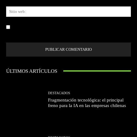
Sit
we
Guardar mi nombre, correo electrónico y sitio web en este navegador la
próxima vez que comente.
ÚLTIMOS ARTÍCULOS
DESTACADOS
Fragmentación tecnológica: el principal
freno para la IA en las empresas chilenas