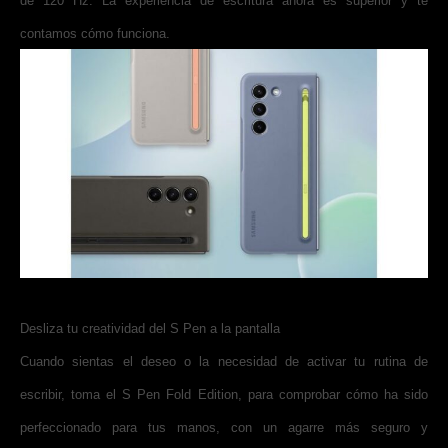
de 120 Hz. La experiencia de escritura ahora es superior y te
contamos cómo funciona.
Desliza tu creatividad del S Pen a la pantalla
Cuando sientas el deseo o la necesidad de activar tu rutina de
escribir, toma el S Pen Fold Edition, para comprobar cómo ha sido
perfeccionado para tus manos, con un agarre más seguro y