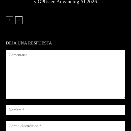
y GPUs en Advancing AI 2026
DEJA UNA RESPUESTA
Comentario:
No
Co
ele