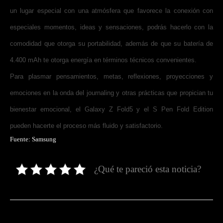
un lugar especial con una atmósfera que favorece la conexión con
especiales momentos, ideas y sensaciones, podrás hacerlo con la
comodidad que otorga su portabilidad, además de que su batería de
4.400 mAh te otorga energía en términos técnicos convenientes.
Para plasmar pensamientos, metas, reflexiones, proyecciones y
emociones en la onda del journaling y otras prácticas que propician tu
bienestar emocional, el Galaxy Z Fold5 y el S Pen Fold Edition
pueden hacerte el proceso más fluido y satisfactorio.
Fuente: Samsung
¿Qué te pareció esta noticia?