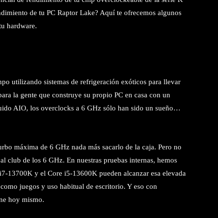
endimiento de tu PC Raptor Lake? Aquí te ofrecemos algunos
 tu hardware.
o utilizando sistemas de refrigeración exóticos para llevar
o para la gente que construye su propio PC en casa con un
líquido AIO, los overclocks a 6 GHz sólo han sido un sueño…
turbo máxima de 6 GHz nada más sacarlo de la caja. Pero no
e al club de los 6 GHz. En nuestras pruebas internas, hemos
e i7-13700K y el Core i5-13600K pueden alcanzar esa elevada
, como juegos y uso habitual de escritorio. Y eso con
line hoy mismo.