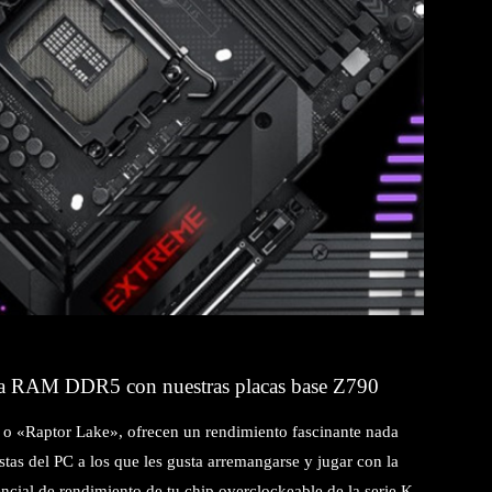
ria RAM DDR5 con nuestras placas base Z790
, o «Raptor Lake», ofrecen un rendimiento fascinante nada
astas del PC a los que les gusta arremangarse y jugar con la
ncial de rendimiento de tu chip overclockeable de la serie K