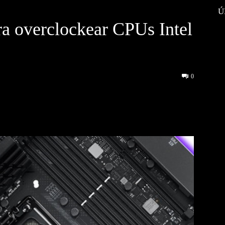
Ú
ra overclockear CPUs Intel
0
interest
WhatsApp