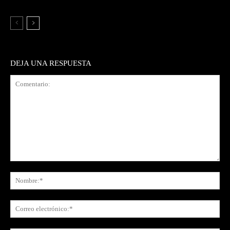
DEJA UNA RESPUESTA
Comentario:
No
Co
ele