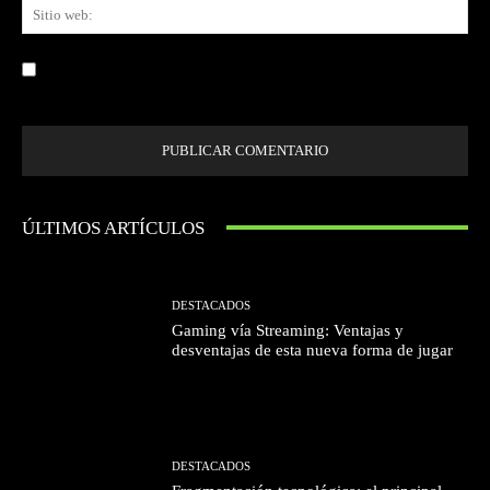
Sit
we
Guardar mi nombre, correo electrónico y sitio web en este navegador la
próxima vez que comente.
ÚLTIMOS ARTÍCULOS
DESTACADOS
Gaming vía Streaming: Ventajas y
desventajas de esta nueva forma de jugar
DESTACADOS