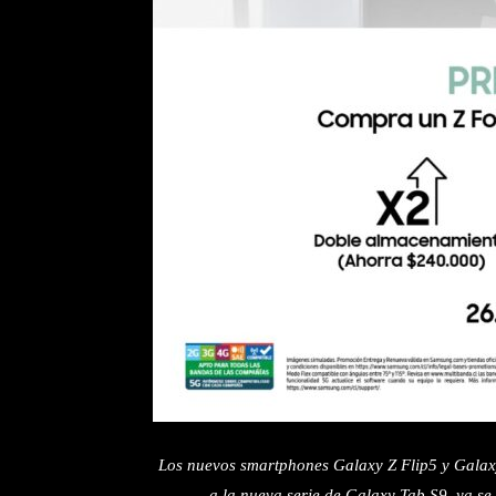
Los nuevos smartphones Galaxy Z Flip5 y Galaxy 
a la nueva serie de Galaxy Tab S9, ya se