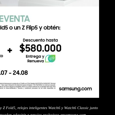
Z Fold5, relojes inteligentes Watch6 y Watch6 Classic junto
 pueden adquirir a precios exclusivos en
samsung.com