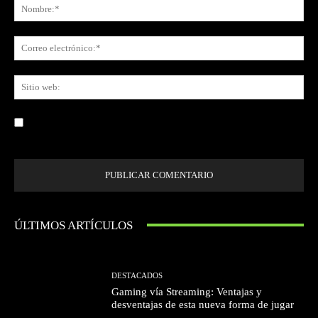
No
Co
ele
Sit
we
Guardar mi nombre, correo electrónico y sitio web en este navegador la
próxima vez que comente.
ÚLTIMOS ARTÍCULOS
DESTACADOS
Gaming vía Streaming: Ventajas y
desventajas de esta nueva forma de jugar