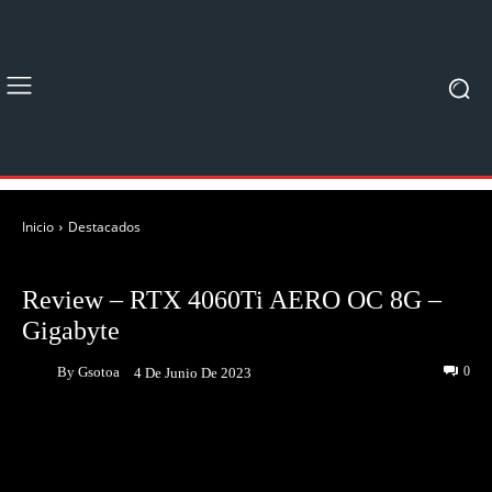
Inicio
Destacados
DESTACADOS
UNBOXING & REVIEWS
Review – RTX 4060Ti AERO OC 8G –
Gigabyte
By
Gsotoa
0
4 De Junio De 2023
Facebook
Twitter
Pinterest