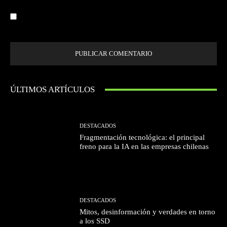
Guardar mi nombre, correo electrónico y sitio web en este navegador la
próxima vez que comente.
ÚLTIMOS ARTÍCULOS
DESTACADOS
Fragmentación tecnológica: el principal
freno para la IA en las empresas chilenas
DESTACADOS
Mitos, desinformación y verdades en torno
a los SSD