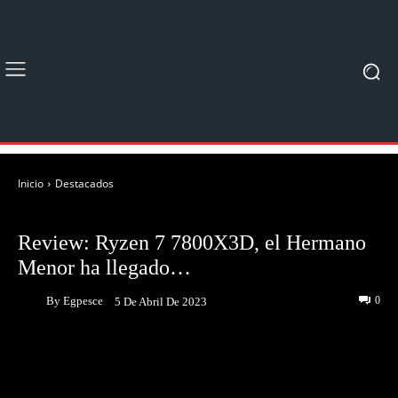
Inicio
Destacados
DESTACADOS
UNBOXING & REVIEWS
Review: Ryzen 7 7800X3D, el Hermano
Menor ha llegado…
By
Egpesce
0
5 De Abril De 2023
Facebook
Twitter
Pinterest