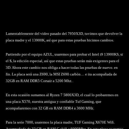
Lamentablemente del video pasado del 7950X3D, tuvimos que devolver la
placa madre y el 13900K, así que para estas pruebas hicimos cambios.
Partiendo por el equipo AZUL, usaremos para probar el Intel i9 13900KS, si
el
S
, la edición especial, así que estas pruebas serán más exigentes para el
3D. Ahora este cambio nos obliga a hacer todas las pruebas de nuevo. en
fin. La placa será una Z690, la MSI Z690 carbón… e ira acompañada de
32GB en RAM DDR5 Corsair a 5200 Mhz.
En esta ocasión sumamos al Ryzen 7 5800X3D, el cual lo probaremos en
una placa X570, nuestra antigua y confiable Tuf Gaming, que
acompañaremos con 32 GB en RAM DDR4 a 3600 MHz.
Para la serie 7000, usaremos la placa madre, TUF Gaming X670E Wifi.
Acompañada de 32 GB en RAM G.skill a 6000Mhz. En esta placa usaremos