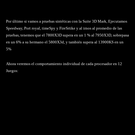
Por último si vamos a pruebas sintéticas con la Suite 3D Mark, Ejecutamos
Speedway, Port royal, timeSpy y FireSrtike y al irnos al promedio de las
pruebas, tenemos que el 7800X3D supera en un 1 % al 7950X3D, sobrepasa
en un 6% a su hermano el 5800X3d, y también supera al 13900KS en un
5%
Ahora veremos el comportamiento individual de cada procesador en 12
Juegos: