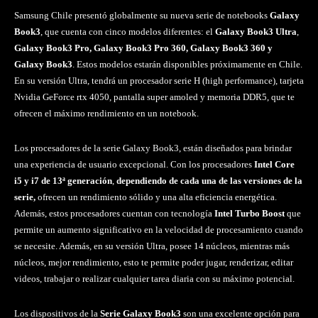
Samsung Chile presentó globalmente su nueva serie de notebooks
Galaxy
Book3
, que cuenta con cinco modelos diferentes: el
Galaxy Book3 Ultra
,
Galaxy Book3 Pro, Galaxy Book3 Pro 360, Galaxy Book3 360 y
Galaxy Book3
. Estos modelos estarán disponibles próximamente en Chile.
En su versión Ultra, tendrá un procesador serie H (high performance), tarjeta
Nvidia GeForce rtx 4050, pantalla super amoled y memoria DDR5, que te
ofrecen el máximo rendimiento en un notebook.
Los procesadores de la serie Galaxy Book3, están diseñados para brindar
una experiencia de usuario excepcional. Con los procesadores
Intel Core
i5 y i7 de 13ª generación
,
dependiendo de cada una de las versiones de la
serie,
ofrecen un rendimiento sólido y una alta eficiencia energética.
Además, estos procesadores cuentan con tecnología
Intel Turbo Boost
que
permite un aumento significativo en la velocidad de procesamiento cuando
se necesite. Además, en su versión Ultra, posee 14 núcleos, mientras más
núcleos, mejor rendimiento, esto te permite poder jugar, renderizar, editar
videos, trabajar o realizar cualquier tarea diaria con su máximo potencial.
Los dispositivos de la
Serie Galaxy Book3
son una excelente opción para