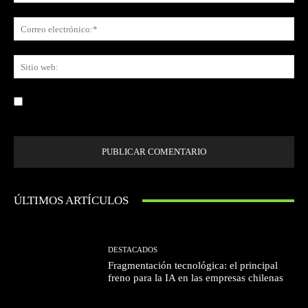
Co
ele
Sit
we
Guardar mi nombre, correo electrónico y sitio web en este navegador la
próxima vez que comente.
ÚLTIMOS ARTÍCULOS
DESTACADOS
Fragmentación tecnológica: el principal
freno para la IA en las empresas chilenas