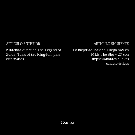
Facebook
Twitter
Pinterest
ARTÍCULO ANTERIOR
ARTÍCULO SIGUIENTE
Nintendo direct de The Legend of
Lo mejor del baseball llega hoy en
Zelda: Tears of the Kingdom para
MLB The Show 23 con
este martes
impresionantes nuevas
características
Gsotoa