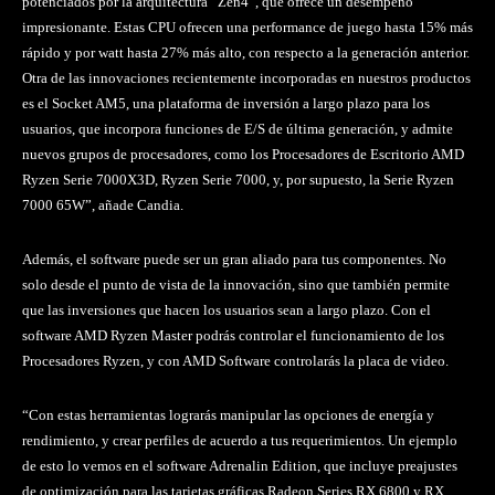
potenciados por la arquitectura “Zen4”, que ofrece un desempeño
impresionante. Estas CPU ofrecen una performance de juego hasta 15% más
rápido y por watt hasta 27% más alto, con respecto a la generación anterior.
Otra de las innovaciones recientemente incorporadas en nuestros productos
es el Socket AM5, una plataforma de inversión a largo plazo para los
usuarios, que incorpora funciones de E/S de última generación, y admite
nuevos grupos de procesadores, como los Procesadores de Escritorio AMD
Ryzen Serie 7000X3D, Ryzen Serie 7000, y, por supuesto, la Serie Ryzen
7000 65W”, añade Candia.
Además, el software puede ser un gran aliado para tus componentes. No
solo desde el punto de vista de la innovación, sino que también permite
que las inversiones que hacen los usuarios sean a largo plazo. Con el
software AMD Ryzen Master podrás controlar el funcionamiento de los
Procesadores Ryzen, y con AMD Software controlarás la placa de video.
“Con estas herramientas lograrás manipular las opciones de energía y
rendimiento, y crear perfiles de acuerdo a tus requerimientos. Un ejemplo
de esto lo vemos en el software Adrenalin Edition, que incluye preajustes
de optimización para las tarjetas gráficas Radeon Series RX 6800 y RX