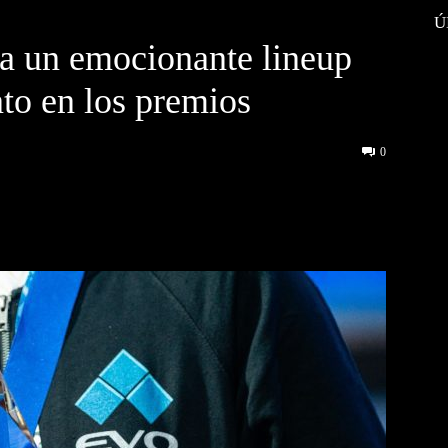
Ú
a un emocionante lineup
to en los premios
0
interest
WhatsApp