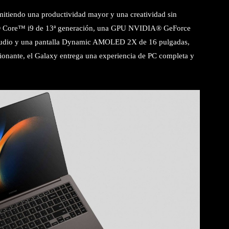
rmitiendo una productividad mayor y una creatividad sin
tel® Core™ i9 de 13ª generación, una GPU NVIDIA® GeForce
tudio y una pantalla Dynamic AMOLED 2X de 16 pulgadas,
ionante, el Galaxy entrega una experiencia de PC completa y