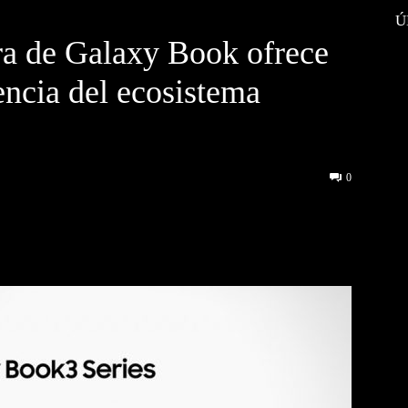
Ú
ra de Galaxy Book ofrece
encia del ecosistema
0
interest
WhatsApp