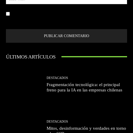
we
Guardar mi nombre, correo electrónico y sitio web en este navegador la
próxima vez que comente.
ÚLTIMOS ARTÍCULOS
DESTACADOS
Fragmentación tecnológica: el principal
freno para la IA en las empresas chilenas
DESTACADOS
Mitos, desinformación y verdades en torno