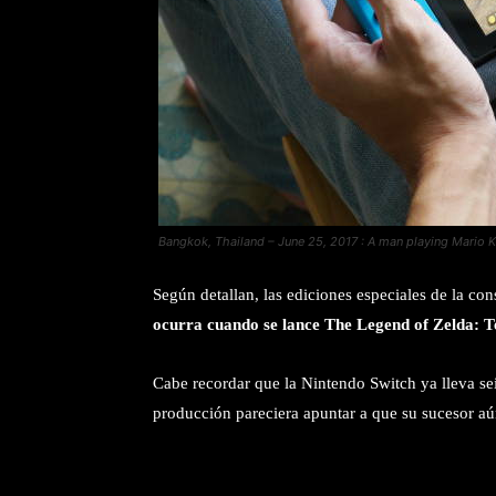
Bangkok, Thailand – June 25, 2017 : A man playing Mario K
Según detallan, las ediciones especiales de la co
ocurra cuando se lance The Legend of Zelda: T
Cabe recordar que la Nintendo Switch ya lleva se
producción pareciera apuntar a que su sucesor aún