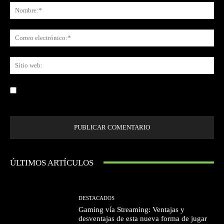
No
Co
ele
Sit
we
Guardar mi nombre, correo electrónico y sitio web en este navegador la
próxima vez que comente.
ÚLTIMOS ARTÍCULOS
DESTACADOS
Gaming vía Streaming: Ventajas y
desventajas de esta nueva forma de jugar