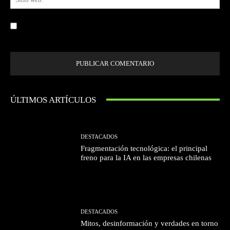
we
Guardar mi nombre, correo electrónico y sitio web en este navegador la
próxima vez que comente.
ÚLTIMOS ARTÍCULOS
DESTACADOS
Fragmentación tecnológica: el principal
freno para la IA en las empresas chilenas
DESTACADOS
Mitos, desinformación y verdades en torno