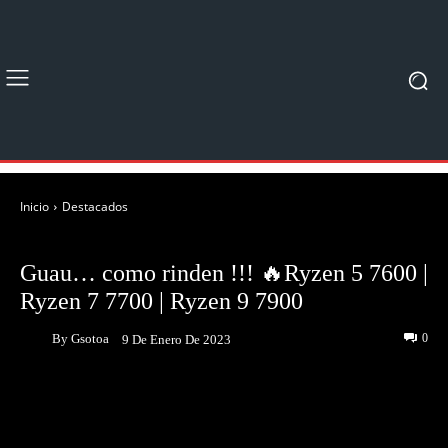
Inicio
Destacados
DESTACADOS
UNBOXING & REVIEWS
Guau… como rinden !!! 🔥Ryzen 5 7600 |
Ryzen 7 7700 | Ryzen 9 7900
By
Gsotoa
0
9 De Enero De 2023
Facebook
Twitter
Pinterest