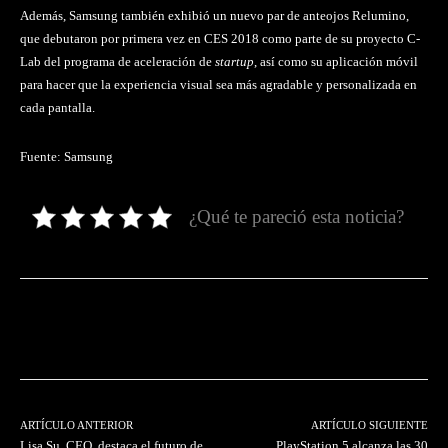
Además, Samsung también exhibió un nuevo par de anteojos Relumino,
que debutaron por primera vez en CES 2018 como parte de su proyecto C-
Lab del programa de aceleración de
startup
, así como su aplicación móvil
para hacer que la experiencia visual sea más agradable y personalizada en
cada pantalla.
Fuente: Samsung
¿Qué te pareció esta noticia?
Facebook
Twitter
Pinterest
ARTÍCULO ANTERIOR
ARTÍCULO SIGUIENTE
Lisa Su, CEO, destaca el futuro de
PlayStation 5 alcanza las 30