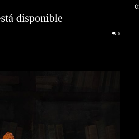
Ú
stá disponible
0
interest
WhatsApp