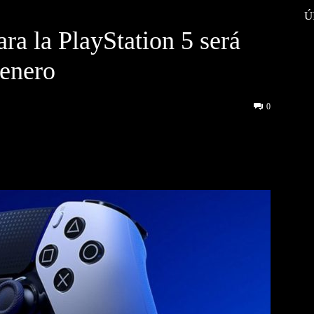
Ú
ra la PlayStation 5 será
 enero
0
interest
WhatsApp