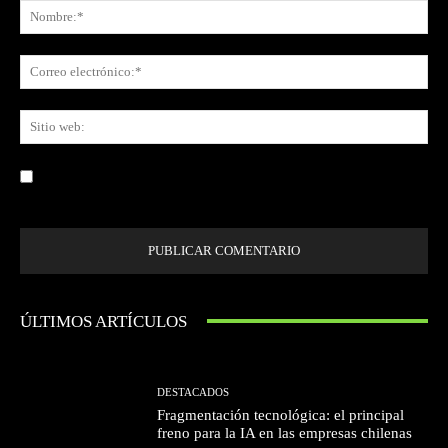
No
Co
ele
Sit
we
Guardar mi nombre, correo electrónico y sitio web en este navegador la
próxima vez que comente.
ÚLTIMOS ARTÍCULOS
DESTACADOS
Fragmentación tecnológica: el principal
freno para la IA en las empresas chilenas