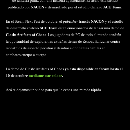
de fantasía punk, con una historia apasionante. El título está siendo
publicado por
NACON
y desarrollado por el estudio chileno
ACE Team.
En el Steam Next Fest de octubre, el
publisher
francés
NACON
y el estudio
de desarrollo chileno
ACE Team
están emocionados de lanzar una demo de
Clash: Artifacts of Chaos
. Los jugadores de PC de todo el mundo tendrán
la oportunidad de explorar las extrañas tierras de Zenozoik, luchar contra
monstruos de aspecto peculiar y desafiar a oponentes hábiles en
combates cuerpo a cuerpo.
La demo de Clash: Artifacts of Chaos
ya está disponible en Steam hasta el
10 de octubre
mediante este enlace
.
Acá te dejamos un video para que le eches una mirada rápida.