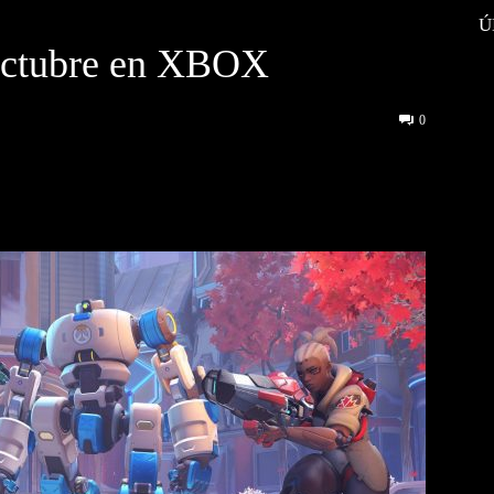
Ú
 octubre en XBOX
0
interest
WhatsApp