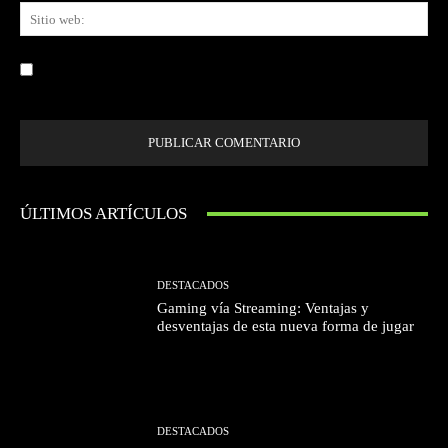
Sit
we
Guardar mi nombre, correo electrónico y sitio web en este navegador la
próxima vez que comente.
ÚLTIMOS ARTÍCULOS
DESTACADOS
Gaming vía Streaming: Ventajas y
desventajas de esta nueva forma de jugar
DESTACADOS