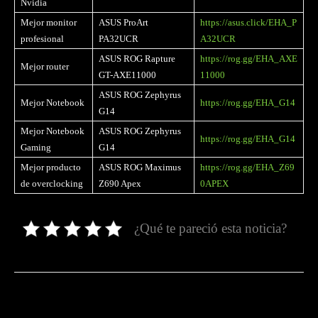
Nvidia
Mejor monitor
ASUS ProArt
https://asus.click/EHA_P
profesional
PA32UCR
A32UCR
ASUS ROG Rapture
https://rog.gg/EHA_AXE
Mejor router
GT-AXE11000
11000
ASUS ROG Zephyrus
Mejor Notebook
https://rog.gg/EHA_G14
G14
Mejor Notebook
ASUS ROG Zephyrus
https://rog.gg/EHA_G14
Gaming
G14
Mejor producto
ASUS ROG Maximus
https://rog.gg/EHA_Z69
de overclocking
Z690 Apex
0APEX
¿Qué te pareció esta noticia?
Facebook
Twitter
Pinterest