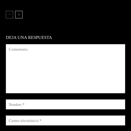
DEJA UNA RESPUESTA
Comentario:
No
Co
ele