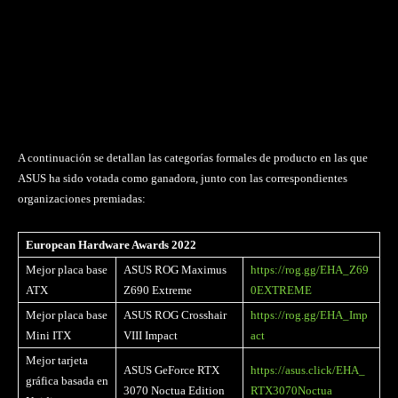
A continuación se detallan las categorías formales de producto en las que
ASUS ha sido votada como ganadora, junto con las correspondientes
organizaciones premiadas:
European Hardware Awards 2022
Mejor placa base
ASUS ROG Maximus
https://rog.gg/EHA_Z69
ATX
Z690 Extreme
0EXTREME
Mejor placa base
ASUS ROG Crosshair
https://rog.gg/EHA_Imp
Mini ITX
VIII Impact
act
Mejor tarjeta
ASUS GeForce RTX
https://asus.click/EHA_
gráfica basada en
3070 Noctua Edition
RTX3070Noctua