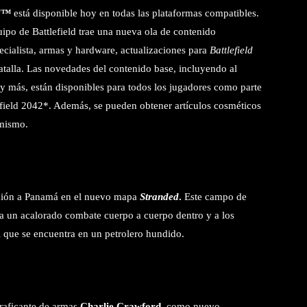
ld™
está disponible hoy en todas las plataformas compatibles.
uipo de Battlefield trae una nueva ola de contenido
ialista, armas y hardware, actualizaciones para
Battlefield
atalla. Las novedades del contenido base, incluyendo al
 y más, están disponibles para todos los jugadores como parte
efield 2042*. Además, se pueden obtener artículos cosméticos
 mismo.
acción a Panamá en el nuevo mapa
Stranded
.
Este campo de
ta un acalorado combate cuerpo a cuerpo dentro y a los
l que se encuentra en un petrolero hundido.
traficante de armas
Charlie Crawford
, como nuevo