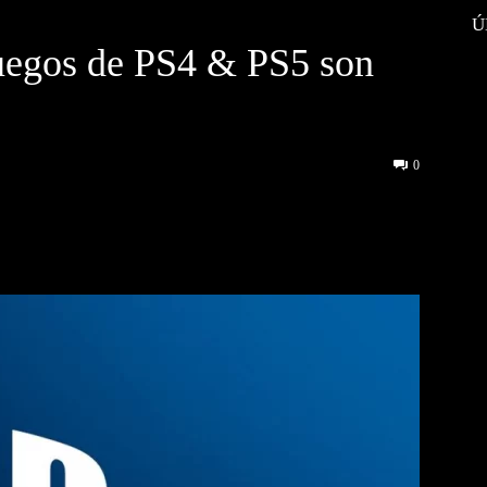
Ú
juegos de PS4 & PS5 son
0
interest
WhatsApp