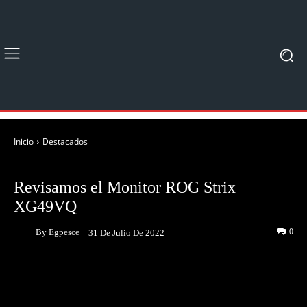
Inicio
Destacados
DESTACADOS
UNBOXING & REVIEWS
Revisamos el Monitor ROG Strix
XG49VQ
By
Egpesce
0
31 De Julio De 2022
Facebook
Twitter
Pinterest