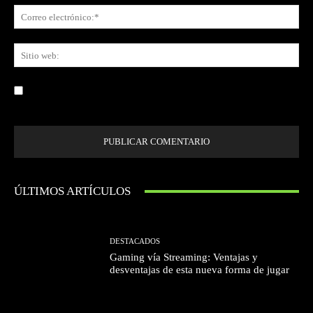
Co
ele
Sit
we
Guardar mi nombre, correo electrónico y sitio web en este navegador la
próxima vez que comente.
ÚLTIMOS ARTÍCULOS
DESTACADOS
Gaming vía Streaming: Ventajas y
desventajas de esta nueva forma de jugar