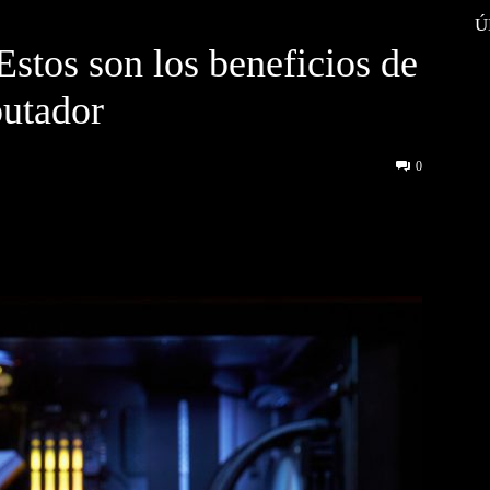
Ú
stos son los beneficios de
putador
0
interest
WhatsApp