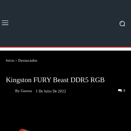
Inicio
Destacados
DESTACADOS
UNBOXING & REVIEWS
Kingston FURY Beast DDR5 RGB
By
Gsotoa
0
1 De Julio De 2022
Facebook
Twitter
Pinterest