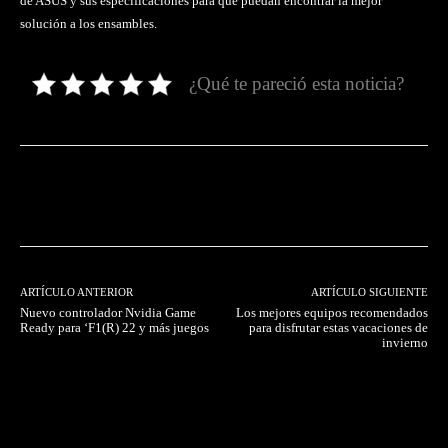
de ASUS y sus especificaciones para que puedan encontrar la mejor
solución a los ensambles.
¿Qué te pareció esta noticia?
Facebook
Twitter
Pinterest
ARTÍCULO ANTERIOR
ARTÍCULO SIGUIENTE
Nuevo controlador Nvidia Game
Los mejores equipos recomendados
Ready para ‘F1(R) 22 y más juegos
para disfrutar estas vacaciones de
invierno