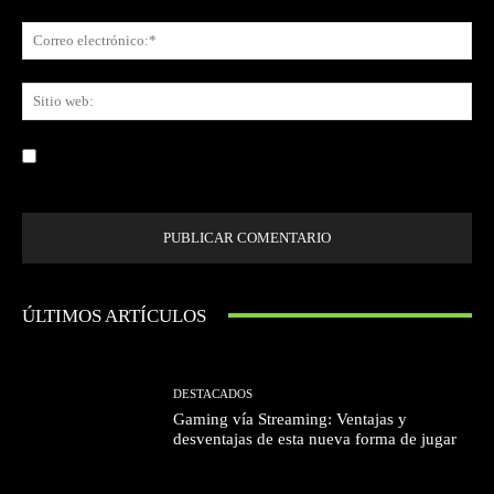
Co
ele
Sit
we
Guardar mi nombre, correo electrónico y sitio web en este navegador la
próxima vez que comente.
ÚLTIMOS ARTÍCULOS
DESTACADOS
Gaming vía Streaming: Ventajas y
desventajas de esta nueva forma de jugar