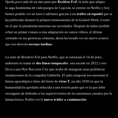
Queda poco más de un mes para que
Resident Evil
, la serie que adapta
la saga homónima de videojuegos de Capcom, se estrene en Netflix y hoy
hemos podido ver un nuevo adelanto gracias a un
tráiler en español
que se
ha publicado durante la primera retransmisión de la Geeked Week, evento
en el que la plataforma muestras sus novedades. Después de haber podido
echar un primer vistazo a esta adaptación en varios vídeos, el último
centrado en sus grotescas criaturas, ahora ha tocado ver un nuevo avance
que nos desvela
escenas inéditas
.
La serie de
Resident Evil
para Netflix, que se estrenará el 14 de julio,
ambienta su trama en
dos líneas temporales
: una sucede en 2022 y nos
lleva a una New Raccoon City que acaba de inaugurar unas polémicas
instalaciones de la compañía Umbrella. El salto temporal nos mostrará el
futuro apocalíptico fruto del brote de
virus-T
, un año 2036 en que la
humanidad ha quedado reducida a una tercera parte que es la que debe
encargarse de defender a los supervivientes de los monstruos creados por la
farmacéutica. Podéis ver el
nuevo tráiler a continuación
: