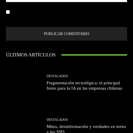
we
Guardar mi nombre, correo electrónico y sitio web en este navegador la
próxima vez que comente.
ÚLTIMOS ARTÍCULOS
DESTACADOS
Fragmentación tecnológica: el principal
freno para la IA en las empresas chilenas
DESTACADOS
Mitos, desinformación y verdades en torno
a los SSD