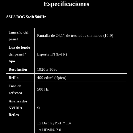
Especificaciones
ASUS ROG Swift 500Hz
Tamaño del
Pantalla de 24,1ʺ, de tres lados sin marco (16:9)
panel
Luz de fondo
del panel /
Esports TN (E-TN)
tipo
Resolución
1920 x 1080
Brillo
400 cd/m² (típico)
Tasa de
500 Hz
refresco
Analizador
NVIDIA
Sí
Reflex
1x DisplayPort™ 1.4
1x HDMI® 2.0