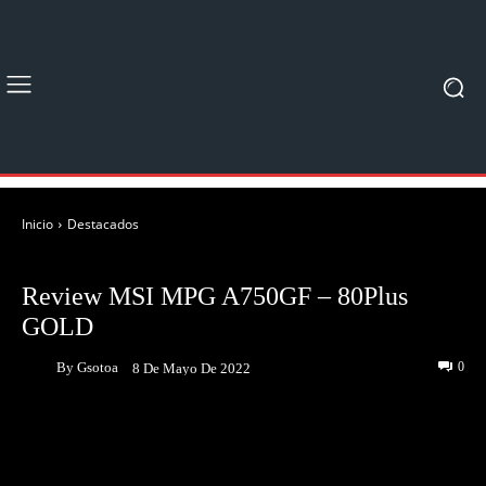
Inicio
Destacados
DESTACADOS
UNBOXING & REVIEWS
Review MSI MPG A750GF – 80Plus
GOLD
By
Gsotoa
0
8 De Mayo De 2022
Facebook
Twitter
Pinterest