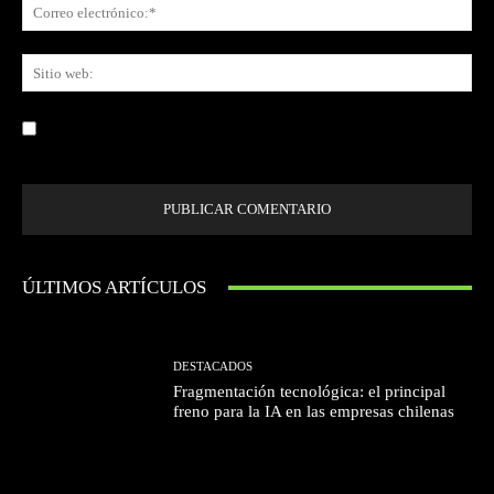
Co
ele
Sit
we
Guardar mi nombre, correo electrónico y sitio web en este navegador la
próxima vez que comente.
ÚLTIMOS ARTÍCULOS
DESTACADOS
Fragmentación tecnológica: el principal
freno para la IA en las empresas chilenas