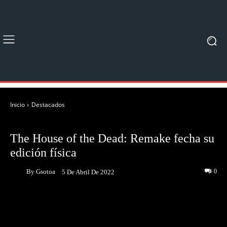
Inicio
Destacados
DESTACADOS
JUEGOS
NOTICIAS
The House of the Dead: Remake fecha su
edición física
By
Gsotoa
0
5 De Abril De 2022
Facebook
Twitter
Pinterest