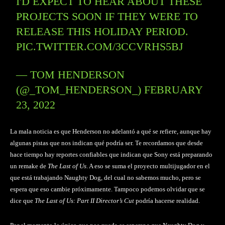
I'D EXPECT TO HEAR ABOUT THESE
PROJECTS SOON IF THEY WERE TO
RELEASE THIS HOLIDAY PERIOD.
PIC.TWITTER.COM/3CCVRHS5BJ
— TOM HENDERSON
(@_TOM_HENDERSON_)
FEBRUARY
23, 2022
La mala noticia es que Henderson no adelantó a qué se refiere, aunque hay
algunas pistas que nos indican qué podría ser. Te recordamos que desde
hace tiempo hay reportes confiables que indican que Sony está preparando
un remake de
The Last of Us
. A eso se suma el proyecto multijugador en el
que está trabajando Naughty Dog, del cual no sabemos mucho, pero se
espera que eso cambie próximamente. Tampoco podemos olvidar que se
dice que
The Last of Us: Part II Director’s Cut
podría hacerse realidad.