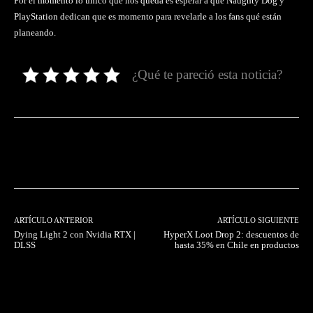
Por el momento lo único que nos queda es esperar a que Naughty Dog y
PlayStation dedican que es momento para revelarle a los fans qué están
planeando.
¿Qué te pareció esta noticia?
Facebook
Twitter
Pinterest
ARTÍCULO ANTERIOR
ARTÍCULO SIGUIENTE
Dying Light 2 con Nvidia RTX |
HyperX Loot Drop 2: descuentos de
DLSS
hasta 35% en Chile en productos