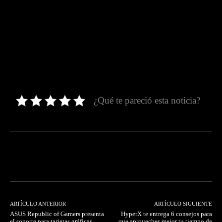
¿Qué te pareció esta noticia?
Facebook
Twitter
Pinterest
ARTÍCULO ANTERIOR
ARTÍCULO SIGUIENTE
ASUS Republic of Gamers presenta
HyperX te entrega 6 consejos para
el soporte para tarjetas gráficas
que aproveches mejor tu tiempo de