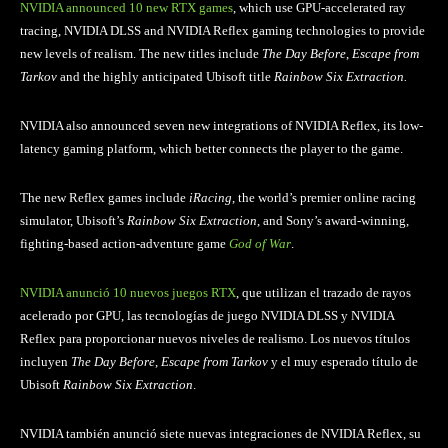
NVIDIA announced 10 new RTX games
, which use GPU-accelerated ray
tracing, NVIDIA DLSS and NVIDIA Reflex gaming technologies to provide
new levels of realism. The new titles include
The Day Before
,
Escape from
Tarkov
and the highly anticipated Ubisoft title
Rainbow Six Extraction.
NVIDIA also announced seven new integrations of NVIDIA Reflex, its low-
latency gaming platform, which better connects the player to the game.
The new Reflex games include
iRacing
, the world’s premier online racing
simulator, Ubisoft’s
Rainbow Six Extraction
, and Sony’s award-winning,
fighting-based action-adventure game
God of War
.
NVIDIA anunció 10 nuevos juegos RTX
, que utilizan el trazado de rayos
acelerado por GPU, las tecnologías de juego NVIDIA DLSS y NVIDIA
Reflex para proporcionar nuevos niveles de realismo. Los nuevos títulos
incluyen
The Day Before
,
Escape from Tarkov
y el muy esperado título de
Ubisoft
Rainbow Six Extraction
.
NVIDIA también anunció siete nuevas integraciones de NVIDIA Reflex, su