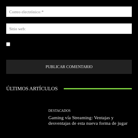
Co
ele
Sit
we
Guardar mi nombre, correo electrónico y sitio web en este navegador la
próxima vez que comente.
ÚLTIMOS ARTÍCULOS
DESTACADOS
Gaming vía Streaming: Ventajas y
desventajas de esta nueva forma de jugar