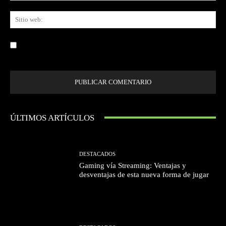
Sit
we
Guardar mi nombre, correo electrónico y sitio web en este navegador la
próxima vez que comente.
ÚLTIMOS ARTÍCULOS
DESTACADOS
Gaming vía Streaming: Ventajas y
desventajas de esta nueva forma de jugar