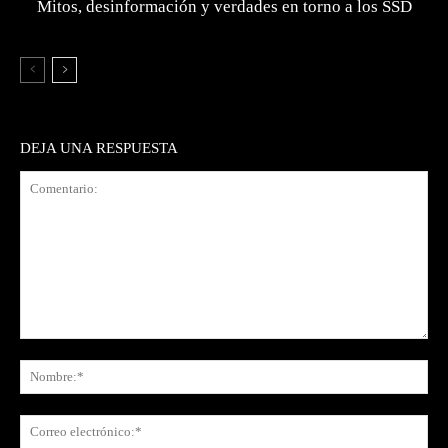
Mitos, desinformación y verdades en torno a los SSD
DEJA UNA RESPUESTA
Comentario:
No
Co
ele