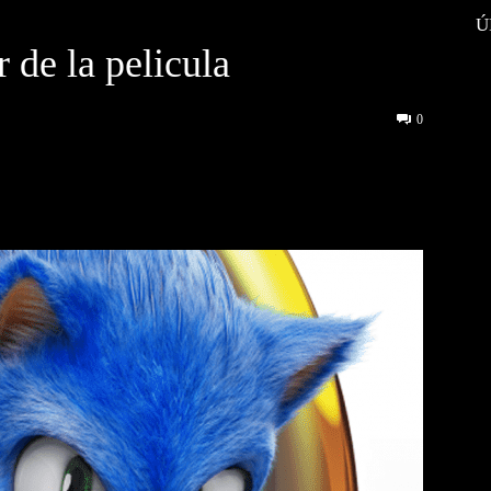
Ú
r de la pelicula
0
interest
WhatsApp