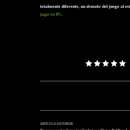
totalmente diferente, un
demake
del juego al es
jugar en PC
.
Facebook
T
Cuota
ARTÍCULO ANTERIOR