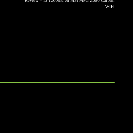
Review – I5 12600K en MSI MPG Z690 Carbon
WIFI